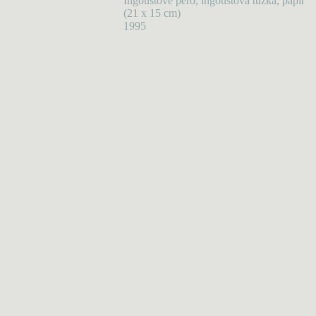
Ingoustové pero, ingoustová tužka, papír
(21 x 15 cm)
1995